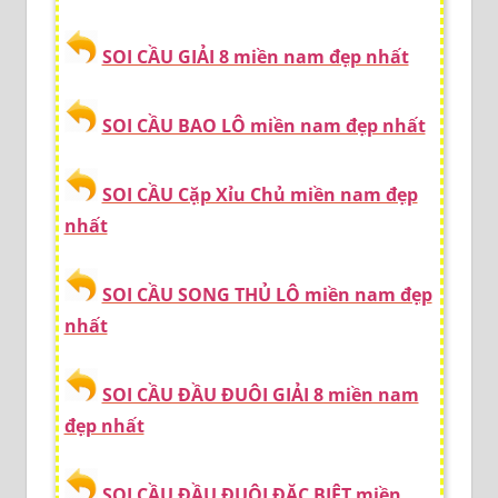
SOI CẦU GIẢI 8 miền nam đẹp nhất
SOI CẦU BAO LÔ miền nam đẹp nhất
SOI CẦU Cặp Xỉu Chủ miền nam đẹp
nhất
SOI CẦU SONG THỦ LÔ miền nam đẹp
nhất
SOI CẦU ĐẦU ĐUÔI GIẢI 8 miền nam
đẹp nhất
SOI CẦU ĐẦU ĐUÔI ĐẶC BIỆT miền