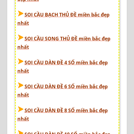
SOI CẦU BẠCH THỦ ĐỀ miền bắc đẹp
nhất
SOI CẦU SONG THỦ ĐỀ miền bắc đẹp
nhất
SOI CẦU DÀN ĐỀ 4 SỐ miền bắc đẹp
nhất
SOI CẦU DÀN ĐỀ 6 SỐ miền bắc đẹp
nhất
SOI CẦU DÀN ĐỀ 8 SỐ miền bắc đẹp
nhất