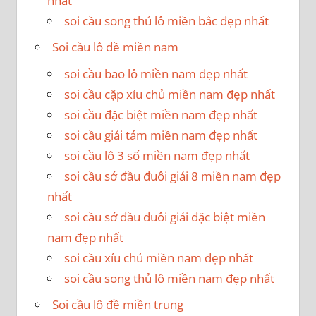
nhất
soi cầu song thủ lô miền bắc đẹp nhất
Soi cầu lô đề miền nam
soi cầu bao lô miền nam đẹp nhất
soi cầu cặp xíu chủ miền nam đẹp nhất
soi cầu đặc biệt miền nam đẹp nhất
soi cầu giải tám miền nam đẹp nhất
soi cầu lô 3 số miền nam đẹp nhất
soi cầu sớ đầu đuôi giải 8 miền nam đẹp
nhất
soi cầu sớ đầu đuôi giải đặc biệt miền
nam đẹp nhất
soi cầu xíu chủ miền nam đẹp nhất
soi cầu song thủ lô miền nam đẹp nhất
Soi cầu lô đề miền trung