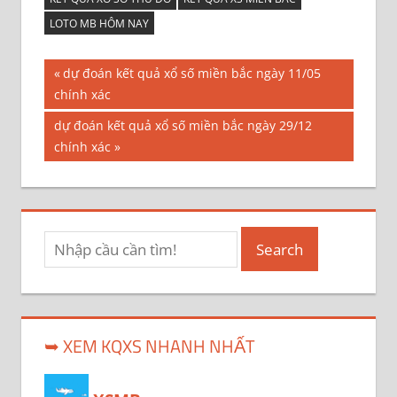
LOTO MB HÔM NAY
Điều
Previous
dự đoán kết quả xổ số miền bắc ngày 11/05
Post:
chính xác
hướng
Next
dự đoán kết quả xổ số miền bắc ngày 29/12
bài
Post:
chính xác
viết
Search
➥ XEM KQXS NHANH NHẤT