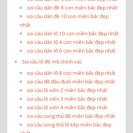
soi cầu dàn đề 8 con miền bắc đẹp nhất
soi cầu dàn đề 10 con miền bắc đẹp
nhất
soi cầu dàn lô 10 con miền bắc đẹp nhất
soi cầu dàn lô 4 con miền bắc đẹp nhất
soi cầu dàn lô 6 con miền bắc đẹp nhất
Soi cầu lô đề mb chính xác
soi cầu dàn lô 8 con miền bắc đẹp nhất
soi cầu đề đầu đuôi miền bắc đẹp nhất
soi cầu lô xiên 2 miền bắc đẹp nhất
soi cầu lô xiên 3 miền bắc đẹp nhất
soi cầu lô xiên 4 miền bắc đẹp nhất
soi cầu song thủ đề miền bắc đẹp nhất
soi cầu song thủ lô kép miền bắc đẹp