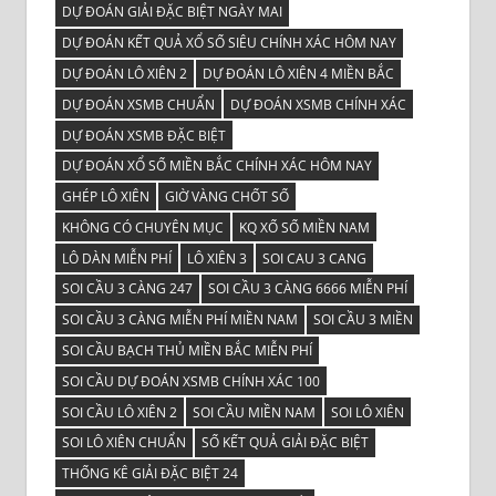
DỰ ĐOÁN GIẢI ĐẶC BIỆT NGÀY MAI
DỰ ĐOÁN KẾT QUẢ XỔ SỐ SIÊU CHÍNH XÁC HÔM NAY
DỰ ĐOÁN LÔ XIÊN 2
DỰ ĐOÁN LÔ XIÊN 4 MIỀN BẮC
DỰ ĐOÁN XSMB CHUẨN
DỰ ĐOÁN XSMB CHÍNH XÁC
DỰ ĐOÁN XSMB ĐẶC BIỆT
DỰ ĐOÁN XỔ SỐ MIỀN BẮC CHÍNH XÁC HÔM NAY
GHÉP LÔ XIÊN
GIỜ VÀNG CHỐT SỐ
KHÔNG CÓ CHUYÊN MỤC
KQ XỐ SỐ MIỀN NAM
LÔ DÀN MIỄN PHÍ
LÔ XIÊN 3
SOI CAU 3 CANG
SOI CẦU 3 CÀNG 247
SOI CẦU 3 CÀNG 6666 MIỄN PHÍ
SOI CẦU 3 CÀNG MIỄN PHÍ MIỀN NAM
SOI CẦU 3 MIỀN
SOI CẦU BẠCH THỦ MIỀN BẮC MIỄN PHÍ
SOI CẦU DỰ ĐOÁN XSMB CHÍNH XÁC 100
SOI CẦU LÔ XIÊN 2
SOI CẦU MIỀN NAM
SOI LÔ XIÊN
SOI LÔ XIÊN CHUẨN
SỐ KẾT QUẢ GIẢI ĐẶC BIỆT
THỐNG KÊ GIẢI ĐẶC BIỆT 24