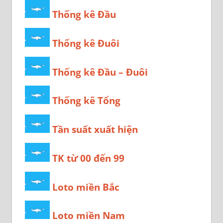
Thống kê Đầu
Thống kê Đuôi
Thống kê Đầu – Đuôi
Thống kê Tổng
Tần suất xuất hiện
TK từ 00 đến 99
Loto miền Bắc
Loto miền Nam