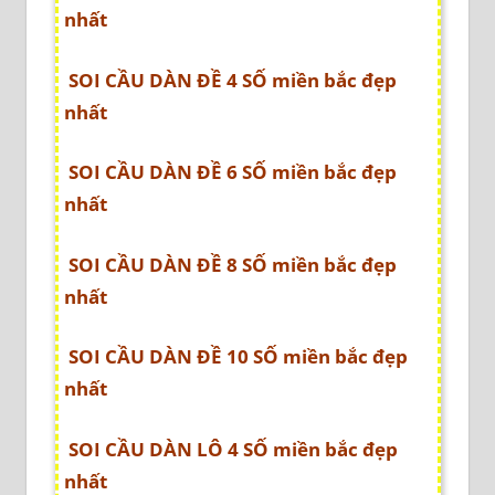
nhất
SOI CẦU DÀN ĐỀ 4 SỐ miền bắc đẹp
nhất
SOI CẦU DÀN ĐỀ 6 SỐ miền bắc đẹp
nhất
SOI CẦU DÀN ĐỀ 8 SỐ miền bắc đẹp
nhất
SOI CẦU DÀN ĐỀ 10 SỐ miền bắc đẹp
nhất
SOI CẦU DÀN LÔ 4 SỐ miền bắc đẹp
nhất