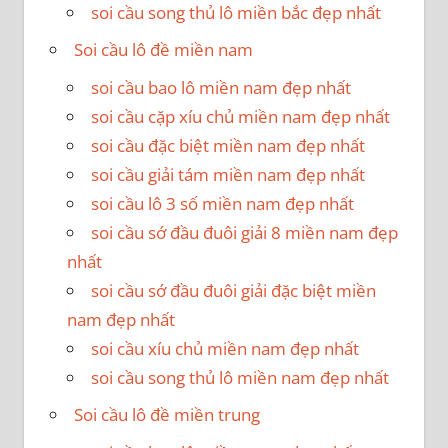
soi cầu song thủ lô miền bắc đẹp nhất
Soi cầu lô đề miền nam
soi cầu bao lô miền nam đẹp nhất
soi cầu cặp xíu chủ miền nam đẹp nhất
soi cầu đặc biệt miền nam đẹp nhất
soi cầu giải tám miền nam đẹp nhất
soi cầu lô 3 số miền nam đẹp nhất
soi cầu sớ đầu đuôi giải 8 miền nam đẹp
nhất
soi cầu sớ đầu đuôi giải đặc biệt miền
nam đẹp nhất
soi cầu xíu chủ miền nam đẹp nhất
soi cầu song thủ lô miền nam đẹp nhất
Soi cầu lô đề miền trung