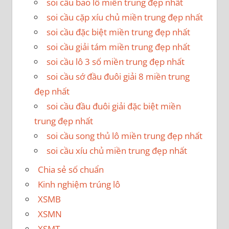
soi cầu bao lô miền trung đẹp nhất
soi cầu cặp xíu chủ miền trung đẹp nhất
soi cầu đặc biệt miền trung đẹp nhất
soi cầu giải tám miền trung đẹp nhất
soi cầu lô 3 số miền trung đẹp nhất
soi cầu sớ đầu đuôi giải 8 miền trung
đẹp nhất
soi cầu đầu đuôi giải đặc biệt miền
trung đẹp nhất
soi cầu song thủ lô miền trung đẹp nhất
soi cầu xíu chủ miền trung đẹp nhất
Chia sẻ số chuẩn
Kinh nghiệm trúng lô
XSMB
XSMN
XSMT