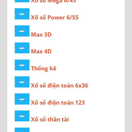
Xổ số Mega 6/45
Xổ số Power 6/55
Max 3D
Max 4D
Thống kê
Xổ số điện toán 6x36
Xổ số điện toán 123
Xổ số thần tài