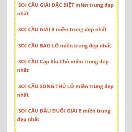
SOI CẦU GIẢI ĐẶC BIỆT miền trung đẹp
nhất
SOI CẦU GIẢI 8 miền trung đẹp nhất
SOI CẦU BAO LÔ miền trung đẹp nhất
SOI CẦU Cặp Xỉu Chủ miền trung đẹp
nhất
SOI CẦU SONG THỦ LÔ miền trung đẹp
nhất
SOI CẦU ĐẦU ĐUÔI GIẢI 8 miền trung
đẹp nhất