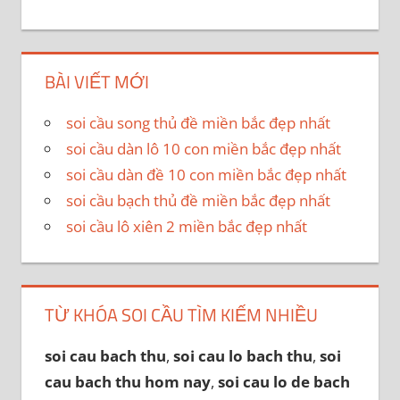
BÀI VIẾT MỚI
soi cầu song thủ đề miền bắc đẹp nhất
soi cầu dàn lô 10 con miền bắc đẹp nhất
soi cầu dàn đề 10 con miền bắc đẹp nhất
soi cầu bạch thủ đề miền bắc đẹp nhất
soi cầu lô xiên 2 miền bắc đẹp nhất
TỪ KHÓA SOI CẦU TÌM KIẾM NHIỀU
soi cau bach thu
,
soi cau lo bach thu
,
soi
cau bach thu hom nay
,
soi cau lo de bach