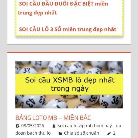
SOI CẦU ĐẦU ĐUÔI ĐẶC BIỆT miền
trung đẹp nhất
SOI CẦU LÔ 3 SỐ miền trung đẹp nhất
BẢNG LOTO MB – MIỀN BẮC
08/05/2026
soi cau lo vip mb hom nay - du
doan bach thu lo
Chia sẻ số chuẩn
2