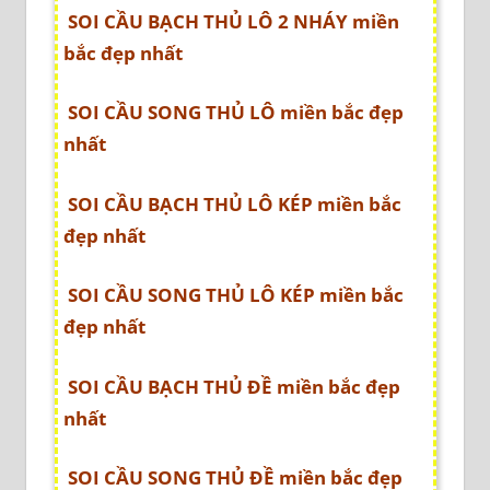
SOI CẦU BẠCH THỦ LÔ 2 NHÁY miền
bắc đẹp nhất
SOI CẦU SONG THỦ LÔ miền bắc đẹp
nhất
SOI CẦU BẠCH THỦ LÔ KÉP miền bắc
đẹp nhất
SOI CẦU SONG THỦ LÔ KÉP miền bắc
đẹp nhất
SOI CẦU BẠCH THỦ ĐỀ miền bắc đẹp
nhất
SOI CẦU SONG THỦ ĐỀ miền bắc đẹp