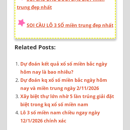
trung đẹp nhất
SOI CẦU LÔ 3 SỐ miền trung đẹp nhất
Related Posts:
Dự đoán kết quả xổ số miền bắc ngày
hôm nay là bao nhiêu?
Dự đoán kq xổ số miền bắc ngày hôm
nay và miền trung ngày 2/11/2026
Xây biệt thự lớn nhờ 5 lần trúng giải đặt
biệt trong kq xổ số miền nam
Lô 3 số miền nam chiều ngay ngày
12/1/2026 chính xác