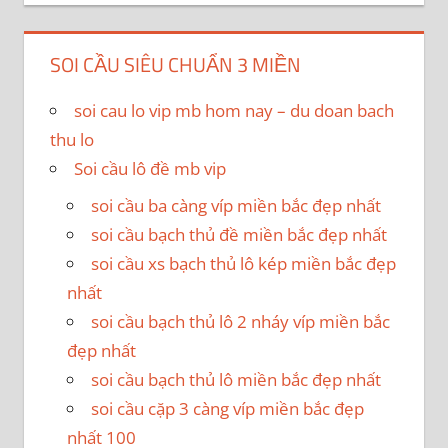
SOI CẦU SIÊU CHUẨN 3 MIỀN
soi cau lo vip mb hom nay – du doan bach
thu lo
Soi cầu lô đề mb vip
soi cầu ba càng víp miền bắc đẹp nhất
soi cầu bạch thủ đề miền bắc đẹp nhất
soi cầu xs bạch thủ lô kép miền bắc đẹp
nhất
soi cầu bạch thủ lô 2 nháy víp miền bắc
đẹp nhất
soi cầu bạch thủ lô miền bắc đẹp nhất
soi cầu cặp 3 càng víp miền bắc đẹp
nhất 100