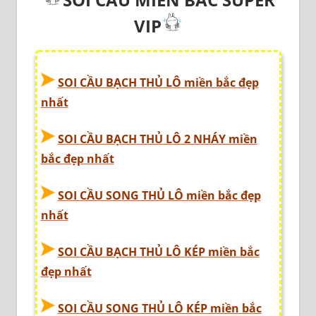
VIP
SOI CẦU BẠCH THỦ LÔ miền bắc đẹp
nhất
SOI CẦU BẠCH THỦ LÔ 2 NHÁY miền
bắc đẹp nhất
SOI CẦU SONG THỦ LÔ miền bắc đẹp
nhất
SOI CẦU BẠCH THỦ LÔ KÉP miền bắc
đẹp nhất
SOI CẦU SONG THỦ LÔ KÉP miền bắc