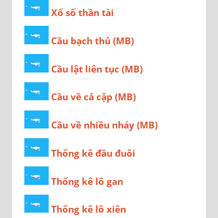
Xổ số thần tài
Cầu bạch thủ (MB)
Cầu lật liên tục (MB)
Cầu về cả cặp (MB)
Cầu về nhiều nháy (MB)
Thống kê đầu đuôi
Thống kê lô gan
Thống kê lô xiên