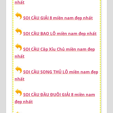
nhất
SOI CẦU GIẢI 8 miền nam đẹp nhất
SOI CẦU BAO LÔ miền nam đẹp nhất
SOI CẦU Cặp Xỉu Chủ miền nam đẹp
nhất
SOI CẦU SONG THỦ LÔ miền nam đẹp
nhất
SOI CẦU ĐẦU ĐUÔI GIẢI 8 miền nam
đẹp nhất