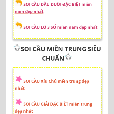
SOI CẦU ĐẦU ĐUÔI ĐẶC BIỆT miền
nam đẹp nhất
SOI CẦU LÔ 3 SỐ miền nam đẹp nhất
SOI CẦU MIỀN TRUNG SIÊU
CHUẨN
SOI CẦU Xỉu Chủ miền trung đẹp
nhất
SOI CẦU GIẢI ĐẶC BIỆT miền trung
đẹp nhất