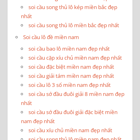
soi cầu song thủ lô kép miền bắc đẹp
nhất
soi cầu song thủ lô miền bắc đẹp nhất
Soi cầu lô đề miền nam
soi cầu bao lô miền nam đẹp nhất
soi cầu cặp xíu chủ miền nam đẹp nhất
soi cầu đặc biệt miền nam đẹp nhất
soi cầu giải tám miền nam đẹp nhất
soi cầu lô 3 số miền nam đẹp nhất
soi cầu sớ đầu đuôi giải 8 miền nam đẹp
nhất
soi cầu sớ đầu đuôi giải đặc biệt miền
nam đẹp nhất
soi cầu xíu chủ miền nam đẹp nhất
soi cầu song thủ lô miền nam đẹp nhất