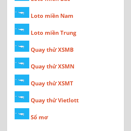
Loto miền Nam
Loto miền Trung
Quay thử XSMB
Quay thử XSMN
Quay thử XSMT
Quay thử Vietlott
Sổ mơ