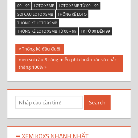
00 – 99
LOTO XSMB
LOTO XSMB TỪ 00 – 99
SOI CAU LOTO XSMB
THỐNG KÊ LOTO
THỐNG KÊ LOTO XSMB
THỐNG KÊ LOTO XSMB TỪ 00 – 99
TK TỪ 00 ĐẾN 99
Điều
Previous
Thống kê đầu đuôi
Post:
hướng
Next
mẹo soi cầu 3 càng miễn phí chuẩn xác và chắc
Post:
thắng 100%
bài
viết
Search
➥ XEM KQXS NHANH NHẤT