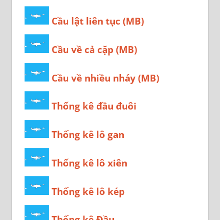
Cầu lật liên tục (MB)
Cầu về cả cặp (MB)
Cầu về nhiều nháy (MB)
Thống kê đầu đuôi
Thống kê lô gan
Thống kê lô xiên
Thống kê lô kép
Thống kê Đầu