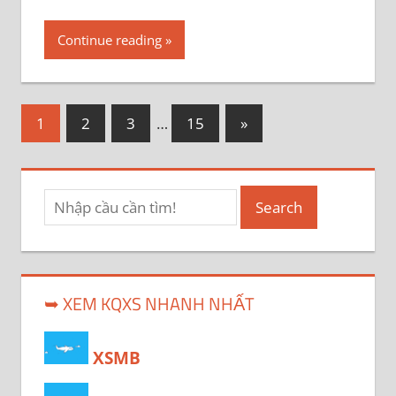
Continue reading
Điều
Next
1
2
3
…
15
»
Posts
hướng
bài
Search
viết
➥ XEM KQXS NHANH NHẤT
XSMB