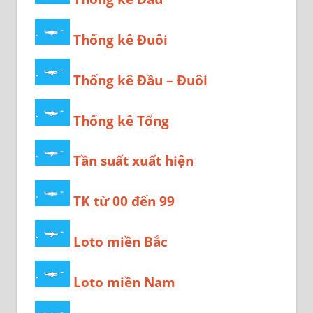
Thống kê Đuôi
Thống kê Đầu – Đuôi
Thống kê Tổng
Tần suất xuất hiện
TK từ 00 đến 99
Loto miền Bắc
Loto miền Nam