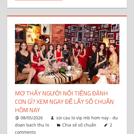
MƠ THẤY NGƯỜI NỔI TIẾNG ĐÁNH
CON GÌ? XEM NGAY ĐỂ LẤY SỐ CHUẨN
HÔM NAY
08/05/2026
soi cau lo vip mb hom nay - du
doan bach thu lo
Chia sẻ số chuẩn
2
comments