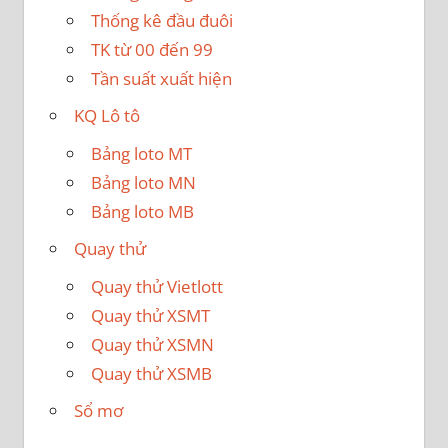
Thống kê đầu đuôi
TK từ 00 đến 99
Tần suất xuất hiện
KQ Lô tô
Bảng loto MT
Bảng loto MN
Bảng loto MB
Quay thử
Quay thử Vietlott
Quay thử XSMT
Quay thử XSMN
Quay thử XSMB
Sổ mơ