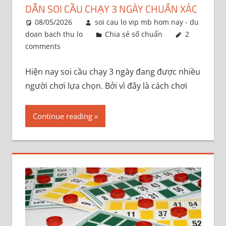
DẪN SOI CẦU CHẠY 3 NGÀY CHUẨN XÁC
08/05/2026
soi cau lo vip mb hom nay - du
doan bach thu lo
Chia sẻ số chuẩn
2
comments
Hiện nay soi cầu chạy 3 ngày đang được nhiều
người chơi lựa chọn. Bởi vì đây là cách chơi
Continue reading