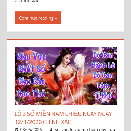
7 chính xác
Continue reading
LÔ 3 SỐ MIỀN NAM CHIỀU NGAY NGÀY
12/1/2026 CHÍNH XÁC
08/05/2026
soi cau lo vip mb hom nay - du