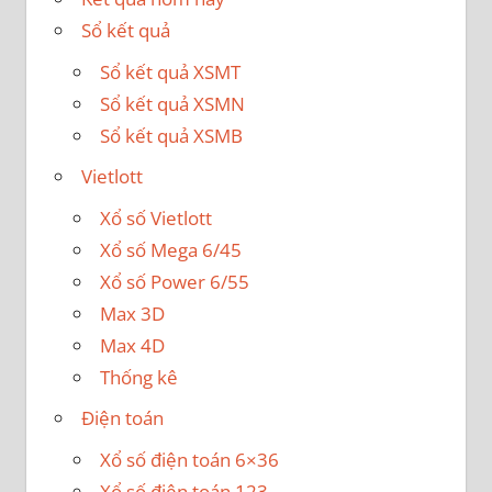
Sổ kết quả
Sổ kết quả XSMT
Sổ kết quả XSMN
Sổ kết quả XSMB
Vietlott
Xổ số Vietlott
Xổ số Mega 6/45
Xổ số Power 6/55
Max 3D
Max 4D
Thống kê
Điện toán
Xổ số điện toán 6×36
Xổ số điện toán 123