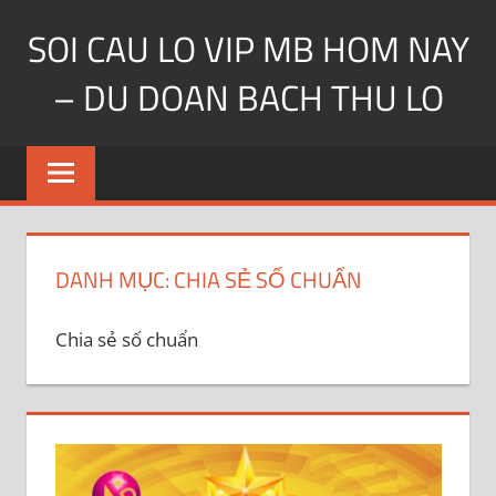
Skip
SOI CAU LO VIP MB HOM NAY
to
content
– DU DOAN BACH THU LO
soi
cau
lo
vip
mb
DANH MỤC:
CHIA SẺ SỐ CHUẨN
hom
nay
Chia sẻ số chuẩn
–
du
doan
bach
thu
lo