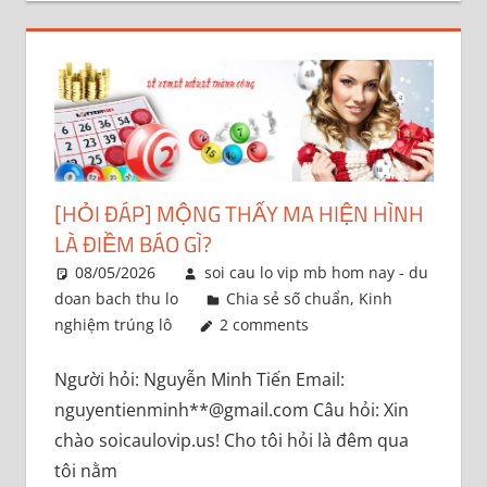
[HỎI ĐÁP] MỘNG THẤY MA HIỆN HÌNH
LÀ ĐIỀM BÁO GÌ?
08/05/2026
soi cau lo vip mb hom nay - du
doan bach thu lo
Chia sẻ số chuẩn
,
Kinh
nghiệm trúng lô
2 comments
Người hỏi: Nguyễn Minh Tiến Email:
nguyentienminh**@gmail.com Câu hỏi: Xin
chào soicaulovip.us! Cho tôi hỏi là đêm qua
tôi nằm