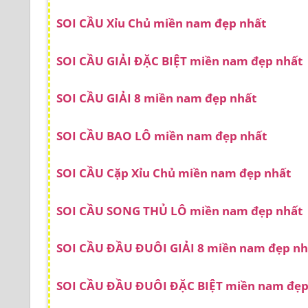
SOI CẦU Xỉu Chủ miền nam đẹp nhất
SOI CẦU GIẢI ĐẶC BIỆT miền nam đẹp nhất
SOI CẦU GIẢI 8 miền nam đẹp nhất
SOI CẦU BAO LÔ miền nam đẹp nhất
SOI CẦU Cặp Xỉu Chủ miền nam đẹp nhất
SOI CẦU SONG THỦ LÔ miền nam đẹp nhất
SOI CẦU ĐẦU ĐUÔI GIẢI 8 miền nam đẹp nh
SOI CẦU ĐẦU ĐUÔI ĐẶC BIỆT miền nam đẹp