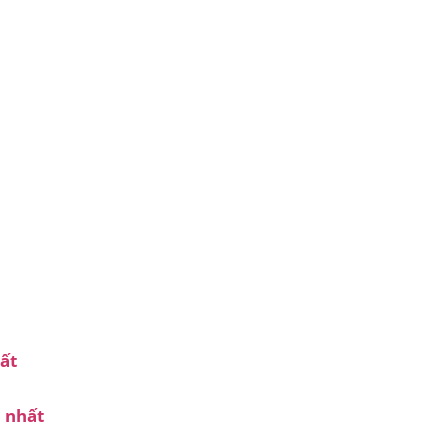
ất
 nhất