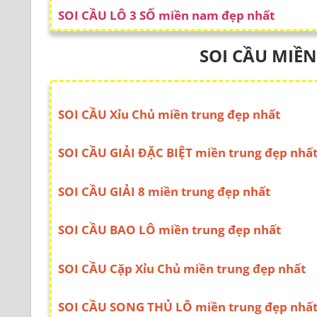
SOI CẦU LÔ 3 SỐ miền nam đẹp nhất
SOI CẦU MIỀ
SOI CẦU Xỉu Chủ miền trung đẹp nhất
SOI CẦU GIẢI ĐẶC BIỆT miền trung đẹp nhấ
SOI CẦU GIẢI 8 miền trung đẹp nhất
SOI CẦU BAO LÔ miền trung đẹp nhất
SOI CẦU Cặp Xỉu Chủ miền trung đẹp nhất
SOI CẦU SONG THỦ LÔ miền trung đẹp nhấ