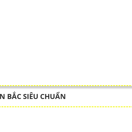
ỀN BẮC SIÊU CHUẨN