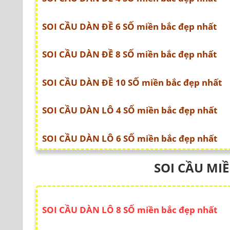
SOI CẦU DÀN ĐỀ 6 SỐ miền bắc đẹp nhất
SOI CẦU DÀN ĐỀ 8 SỐ miền bắc đẹp nhất
SOI CẦU DÀN ĐỀ 10 SỐ miền bắc đẹp nhất
SOI CẦU DÀN LÔ 4 SỐ miền bắc đẹp nhất
SOI CẦU DÀN LÔ 6 SỐ miền bắc đẹp nhất
SOI CẦU MI
SOI CẦU DÀN LÔ 8 SỐ miền bắc đẹp nhất