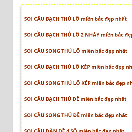
SOI CẦU BẠCH THỦ LÔ miền bắc đẹp nhất
SOI CẦU BẠCH THỦ LÔ 2 NHÁY miền bắc đẹ
SOI CẦU SONG THỦ LÔ miền bắc đẹp nhất
SOI CẦU BẠCH THỦ LÔ KÉP miền bắc đẹp nh
SOI CẦU SONG THỦ LÔ KÉP miền bắc đẹp n
SOI CẦU BẠCH THỦ ĐỀ miền bắc đẹp nhất
SOI CẦU SONG THỦ ĐỀ miền bắc đẹp nhất
SOI CẦU DÀN ĐỀ 4 SỐ miền bắc đẹp nhất