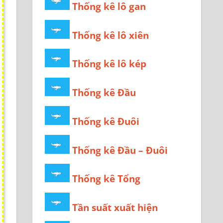
Thống kê lô gan
Thống kê lô xiên
Thống kê lô kép
Thống kê Đầu
Thống kê Đuôi
Thống kê Đầu – Đuôi
Thống kê Tổng
Tần suất xuất hiện