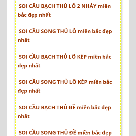
SOI CẦU BẠCH THỦ LÔ 2 NHÁY miền
bắc đẹp nhất
SOI CẦU SONG THỦ LÔ miền bắc đẹp
nhất
SOI CẦU BẠCH THỦ LÔ KÉP miền bắc
đẹp nhất
SOI CẦU SONG THỦ LÔ KÉP miền bắc
đẹp nhất
SOI CẦU BẠCH THỦ ĐỀ miền bắc đẹp
nhất
SOI CẦU SONG THỦ ĐỀ miền bắc đẹp