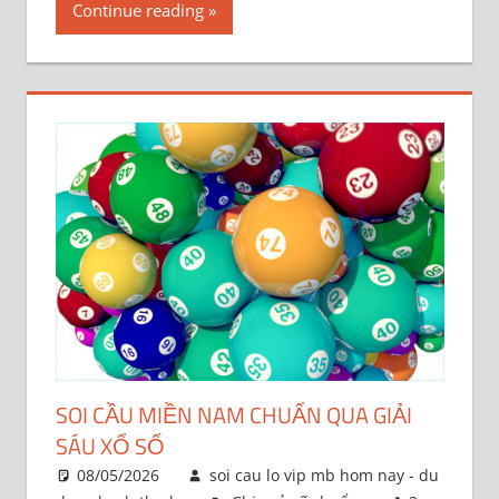
Continue reading
SOI CẦU MIỀN NAM CHUẨN QUA GIẢI
SÁU XỔ SỐ
08/05/2026
soi cau lo vip mb hom nay - du