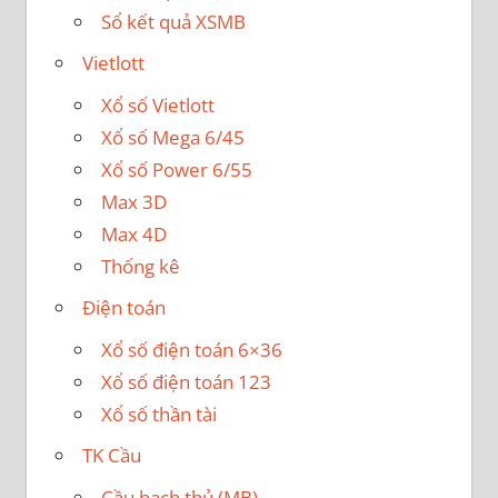
Sổ kết quả XSMB
Vietlott
Xổ số Vietlott
Xổ số Mega 6/45
Xổ số Power 6/55
Max 3D
Max 4D
Thống kê
Điện toán
Xổ số điện toán 6×36
Xổ số điện toán 123
Xổ số thần tài
TK Cầu
Cầu bạch thủ (MB)