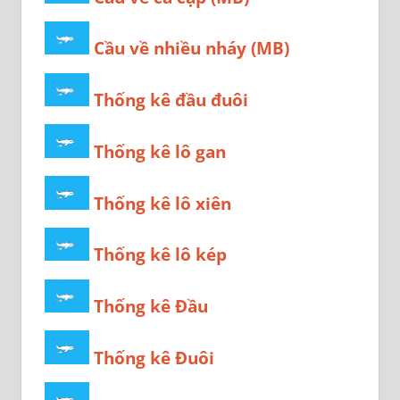
Cầu về nhiều nháy (MB)
Thống kê đầu đuôi
Thống kê lô gan
Thống kê lô xiên
Thống kê lô kép
Thống kê Đầu
Thống kê Đuôi