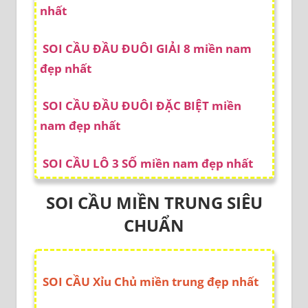
nhất
SOI CẦU ĐẦU ĐUÔI GIẢI 8 miền nam
đẹp nhất
SOI CẦU ĐẦU ĐUÔI ĐẶC BIỆT miền
nam đẹp nhất
SOI CẦU LÔ 3 SỐ miền nam đẹp nhất
SOI CẦU MIỀN TRUNG SIÊU
CHUẨN
SOI CẦU Xỉu Chủ miền trung đẹp nhất