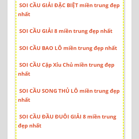
SOI CẦU GIẢI ĐẶC BIỆT miền trung đẹp
nhất
SOI CẦU GIẢI 8 miền trung đẹp nhất
SOI CẦU BAO LÔ miền trung đẹp nhất
SOI CẦU Cặp Xỉu Chủ miền trung đẹp
nhất
SOI CẦU SONG THỦ LÔ miền trung đẹp
nhất
SOI CẦU ĐẦU ĐUÔI GIẢI 8 miền trung
đẹp nhất