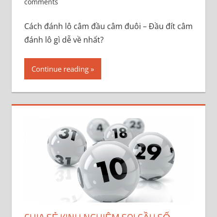
comments
Cách đánh lô câm đầu câm đuôi – Đầu đít câm
đánh lô gì dễ về nhất?
Continue reading