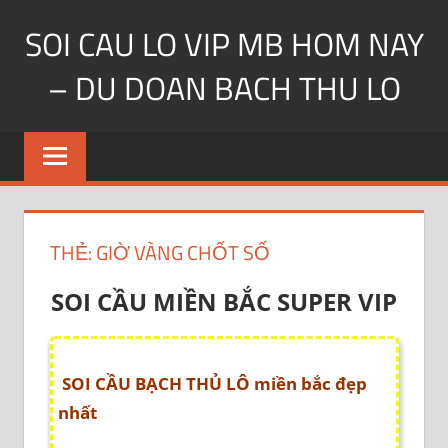
Skip
SOI CAU LO VIP MB HOM NAY
to
content
– DU DOAN BACH THU LO
soi
cau
lo
vip
mb
THẺ:
GIỜ VÀNG CHỐT SỐ
hom
nay
SOI CẦU MIỀN BẮC SUPER VIP
–
du
doan
SOI CẦU BẠCH THỦ LÔ miền bắc đẹp
bach
nhất
thu
lo