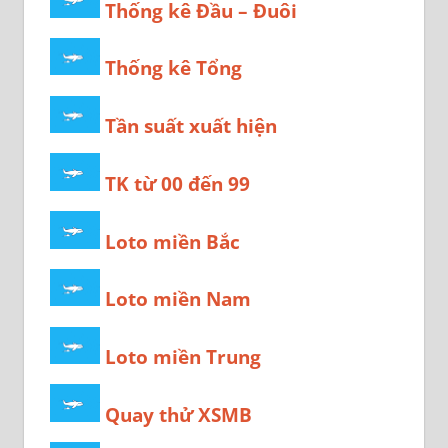
Thống kê Đầu – Đuôi
Thống kê Tổng
Tần suất xuất hiện
TK từ 00 đến 99
Loto miền Bắc
Loto miền Nam
Loto miền Trung
Quay thử XSMB