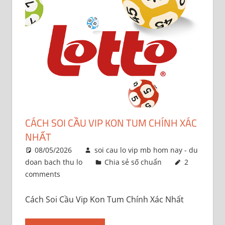
CÁCH SOI CẦU VIP KON TUM CHÍNH XÁC
NHẤT
08/05/2026
soi cau lo vip mb hom nay - du
doan bach thu lo
Chia sẻ số chuẩn
2
comments
Cách Soi Cầu Vip Kon Tum Chính Xác Nhất