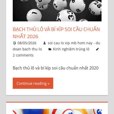
BẠCH THỦ LÔ VÀ BÍ KÍP SOI CẦU CHUẨN
NHẤT 2026
08/05/2026
soi cau lo vip mb hom nay - du
doan bach thu lo
Kinh nghiệm trúng lô
2 comments
Bạch thủ lô và bí kíp soi cầu chuẩn nhất 2020
Continue reading