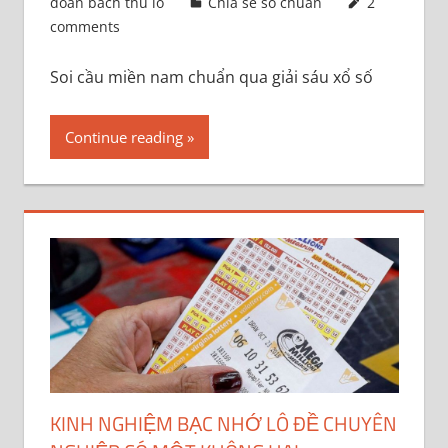
doan bach thu lo
Chia sẻ số chuẩn
2
comments
Soi cầu miền nam chuẩn qua giải sáu xổ số
Continue reading
KINH NGHIỆM BẠC NHỚ LÔ ĐỀ CHUYÊN