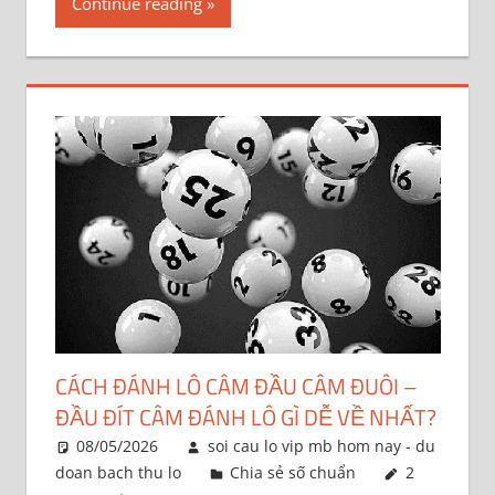
Continue reading
CÁCH ĐÁNH LÔ CÂM ĐẦU CÂM ĐUÔI –
ĐẦU ĐÍT CÂM ĐÁNH LÔ GÌ DỄ VỀ NHẤT?
08/05/2026
soi cau lo vip mb hom nay - du
doan bach thu lo
Chia sẻ số chuẩn
2