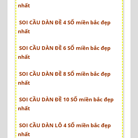
nhất
SOI CẦU DÀN ĐỀ 4 SỐ miền bắc đẹp
nhất
SOI CẦU DÀN ĐỀ 6 SỐ miền bắc đẹp
nhất
SOI CẦU DÀN ĐỀ 8 SỐ miền bắc đẹp
nhất
SOI CẦU DÀN ĐỀ 10 SỐ miền bắc đẹp
nhất
SOI CẦU DÀN LÔ 4 SỐ miền bắc đẹp
nhất