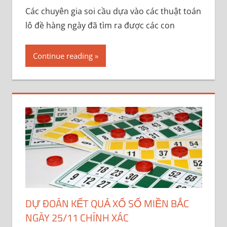
Các chuyên gia soi cầu dựa vào các thuật toán
lô đề hàng ngày đã tìm ra được các con
Continue reading
DỰ ĐOÁN KẾT QUẢ XỔ SỐ MIỀN BẮC
NGÀY 25/11 CHÍNH XÁC