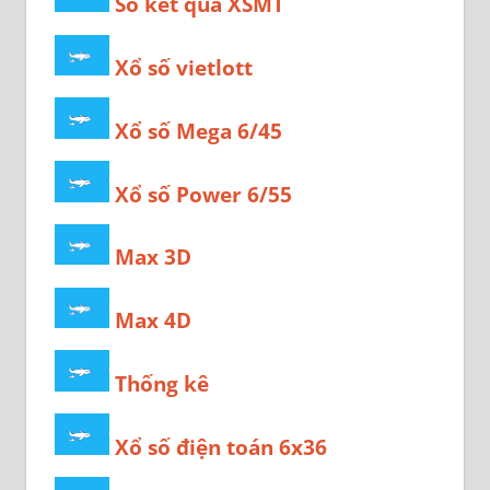
Sổ kết quả XSMT
Xổ số vietlott
Xổ số Mega 6/45
Xổ số Power 6/55
Max 3D
Max 4D
Thống kê
Xổ số điện toán 6x36