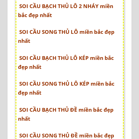
SOI CẦU BẠCH THỦ LÔ 2 NHÁY miền
bắc đẹp nhất
SOI CẦU SONG THỦ LÔ miền bắc đẹp
nhất
SOI CẦU BẠCH THỦ LÔ KÉP miền bắc
đẹp nhất
SOI CẦU SONG THỦ LÔ KÉP miền bắc
đẹp nhất
SOI CẦU BẠCH THỦ ĐỀ miền bắc đẹp
nhất
SOI CẦU SONG THỦ ĐỀ miền bắc đẹp