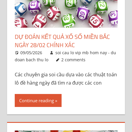
DỰ ĐOÁN KẾT QUẢ XỔ SỐ MIỀN BẮC
NGÀY 28/02 CHÍNH XÁC
09/05/2026
soi cau lo vip mb hom nay - du
doan bach thu lo
2 comments
Các chuyên gia soi cầu dựa vào các thuật toán
lô đề hàng ngày đã tìm ra được các con
Continue reading