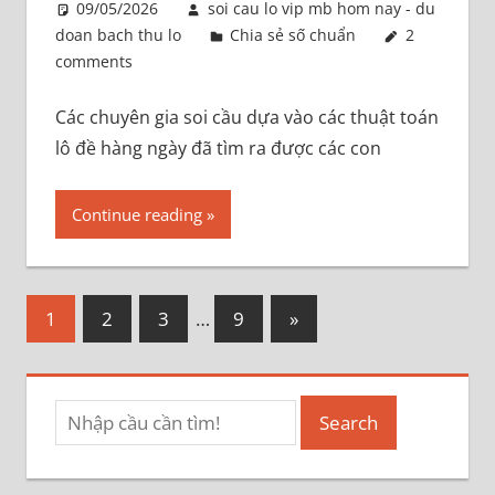
09/05/2026
soi cau lo vip mb hom nay - du
doan bach thu lo
Chia sẻ số chuẩn
2
comments
Các chuyên gia soi cầu dựa vào các thuật toán
lô đề hàng ngày đã tìm ra được các con
Continue reading
Điều
Next
1
2
3
…
9
»
Posts
hướng
bài
Search
viết