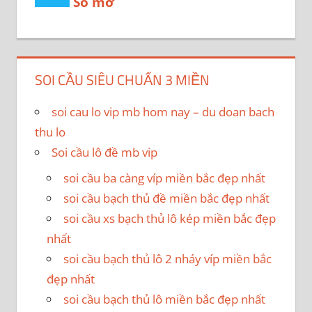
Sổ mơ
SOI CẦU SIÊU CHUẨN 3 MIỀN
soi cau lo vip mb hom nay – du doan bach
thu lo
Soi cầu lô đề mb vip
soi cầu ba càng víp miền bắc đẹp nhất
soi cầu bạch thủ đề miền bắc đẹp nhất
soi cầu xs bạch thủ lô kép miền bắc đẹp
nhất
soi cầu bạch thủ lô 2 nháy víp miền bắc
đẹp nhất
soi cầu bạch thủ lô miền bắc đẹp nhất