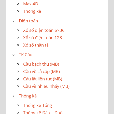
Max 4D
Thống kê
Điện toán
Xổ số điện toán 6×36
Xổ số điện toán 123
Xổ số thần tài
TK Cầu
Cầu bạch thủ (MB)
Cầu về cả cặp (MB)
Cầu lật liên tục (MB)
Cầu về nhiều nháy (MB)
Thống kê
Thống kê Tổng
Thống kê Đầu – Đuôi