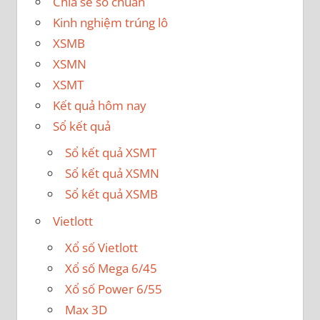
Chia sẻ số chuẩn
Kinh nghiệm trúng lô
XSMB
XSMN
XSMT
Kết quả hôm nay
Sổ kết quả
Sổ kết quả XSMT
Sổ kết quả XSMN
Sổ kết quả XSMB
Vietlott
Xổ số Vietlott
Xổ số Mega 6/45
Xổ số Power 6/55
Max 3D