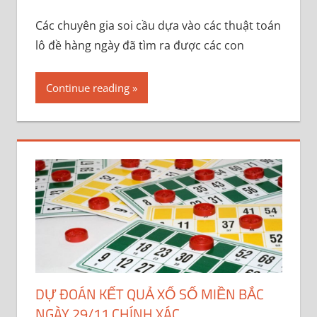
Các chuyên gia soi cầu dựa vào các thuật toán
lô đề hàng ngày đã tìm ra được các con
Continue reading
DỰ ĐOÁN KẾT QUẢ XỔ SỐ MIỀN BẮC
NGÀY 29/11 CHÍNH XÁC