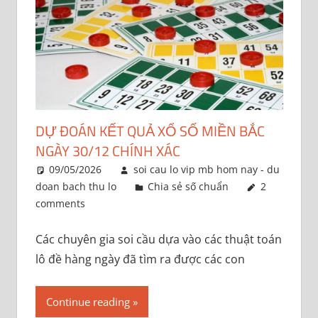
DỰ ĐOÁN KẾT QUẢ XỔ SỐ MIỀN BẮC
NGÀY 30/12 CHÍNH XÁC
09/05/2026
soi cau lo vip mb hom nay - du
doan bach thu lo
Chia sẻ số chuẩn
2
comments
Các chuyên gia soi cầu dựa vào các thuật toán
lô đề hàng ngày đã tìm ra được các con
Continue reading