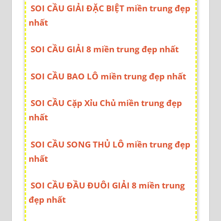
SOI CẦU GIẢI ĐẶC BIỆT miền trung đẹp
nhất
SOI CẦU GIẢI 8 miền trung đẹp nhất
SOI CẦU BAO LÔ miền trung đẹp nhất
SOI CẦU Cặp Xỉu Chủ miền trung đẹp
nhất
SOI CẦU SONG THỦ LÔ miền trung đẹp
nhất
SOI CẦU ĐẦU ĐUÔI GIẢI 8 miền trung
đẹp nhất