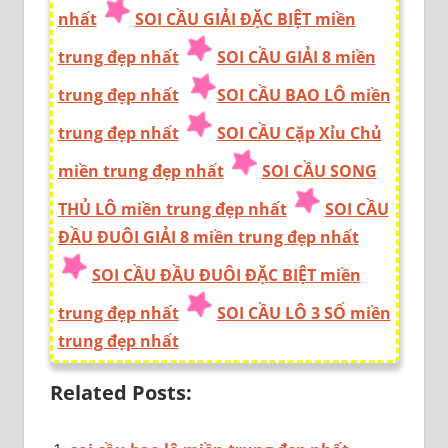
nhất
SOI CẦU GIẢI ĐẶC BIỆT miền
trung đẹp nhất
SOI CẦU GIẢI 8 miền
trung đẹp nhất
SOI CẦU BAO LÔ miền
trung đẹp nhất
SOI CẦU Cặp Xỉu Chủ
miền trung đẹp nhất
SOI CẦU SONG
THỦ LÔ miền trung đẹp nhất
SOI CẦU
ĐẦU ĐUÔI GIẢI 8 miền trung đẹp nhất
SOI CẦU ĐẦU ĐUÔI ĐẶC BIỆT miền
trung đẹp nhất
SOI CẦU LÔ 3 SỐ miền
trung đẹp nhất
Related Posts: