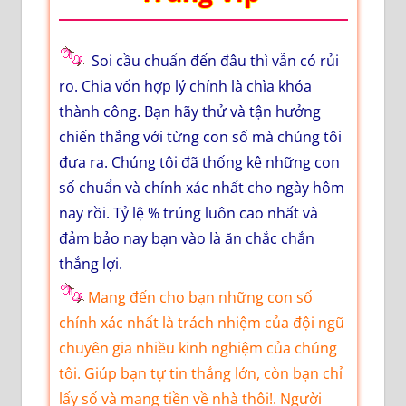
Soi cầu chuẩn đến đâu thì vẫn có rủi
ro. Chia vốn hợp lý chính là chìa khóa
thành công. Bạn hãy thử và tận hưởng
chiến thắng với từng con số mà chúng tôi
đưa ra. Chúng tôi đã thống kê những con
số chuẩn và chính xác nhất cho ngày hôm
nay rồi. Tỷ lệ % trúng luôn cao nhất và
đảm bảo nay bạn vào là ăn chắc chắn
thắng lợi.
Mang đến cho bạn những con số
chính xác nhất là trách nhiệm của đội ngũ
chuyên gia nhiều kinh nghiệm của chúng
tôi. Giúp bạn tự tin thắng lớn, còn bạn chỉ
lấy số và mang tiền về nhà thôi!. Người