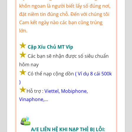
khôn ngoan là người biết lấy số đúng nơi,
đặt niềm tin đúng chỗ. Đến với chúng tôi
Cam kết ngày nào các bạn cũng trúng
lớn.
Cặp Xíu Chủ MT Víp
Các bạn sẽ nhận được số siêu chuẩn
hôm nay
Có thể nạp cộng dồn
( Ví dụ 8 cái 500k
)
Hỗ trợ :
Viettel, Mobiphone,
Vinaphone,…
A/E LIÊN HỆ KHI NẠP THẺ BỊ LỖI: