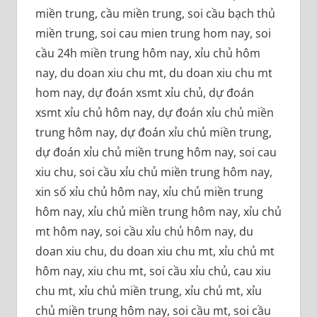
miền trung, cầu miền trung, soi cầu bạch thủ
miền trung, soi cau mien trung hom nay, soi
cầu 24h miền trung hôm nay, xỉu chủ hôm
nay, du doan xiu chu mt, du doan xiu chu mt
hom nay, dự đoán xsmt xỉu chủ, dự đoán
xsmt xỉu chủ hôm nay, dự đoán xỉu chủ miền
trung hôm nay, dự đoán xỉu chủ miền trung,
dự đoán xỉu chủ miền trung hôm nay, soi cau
xiu chu, soi cầu xỉu chủ miền trung hôm nay,
xin số xỉu chủ hôm nay, xỉu chủ miền trung
hôm nay, xỉu chủ miền trung hôm nay, xỉu chủ
mt hôm nay, soi cầu xỉu chủ hôm nay, du
doan xiu chu, du doan xiu chu mt, xỉu chủ mt
hôm nay, xiu chu mt, soi cầu xỉu chủ, cau xiu
chu mt, xỉu chủ miền trung, xỉu chủ mt, xỉu
chủ miền trung hôm nay, soi cầu mt, soi cầu