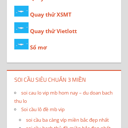
Quay thử XSMT
Quay thử Vietlott
Sổ mơ
SOI CẦU SIÊU CHUẨN 3 MIỀN
soi cau lo vip mb hom nay – du doan bach
thu lo
Soi cầu lô đề mb vip
soi cầu ba càng víp miền bắc đẹp nhất