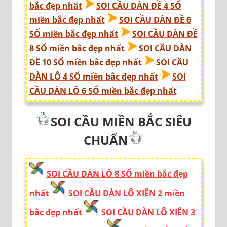
bắc đẹp nhất
SOI CẦU DÀN ĐỀ 4 SỐ
miền bắc đẹp nhất
SOI CẦU DÀN ĐỀ 6
SỐ miền bắc đẹp nhất
SOI CẦU DÀN ĐỀ
8 SỐ miền bắc đẹp nhất
SOI CẦU DÀN
ĐỀ 10 SỐ miền bắc đẹp nhất
SOI CẦU
DÀN LÔ 4 SỐ miền bắc đẹp nhất
SOI
CẦU DÀN LÔ 6 SỐ miền bắc đẹp nhất
SOI CẦU MIỀN BẮC SIÊU
CHUẨN
SOI CẦU DÀN LÔ 8 SỐ miền bắc đẹp
nhất
SOI CẦU DÀN LÔ XIÊN 2 miền
bắc đẹp nhất
SOI CẦU DÀN LÔ XIÊN 3