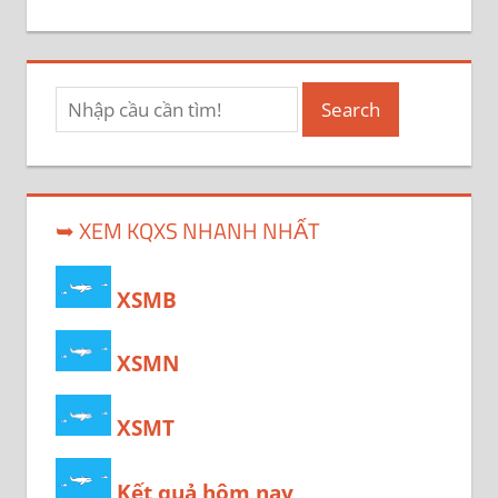
Search
➥ XEM KQXS NHANH NHẤT
XSMB
XSMN
XSMT
Kết quả hôm nay