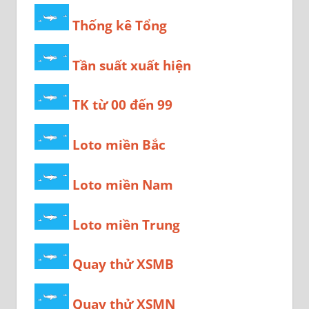
Thống kê Tổng
Tần suất xuất hiện
TK từ 00 đến 99
Loto miền Bắc
Loto miền Nam
Loto miền Trung
Quay thử XSMB
Quay thử XSMN